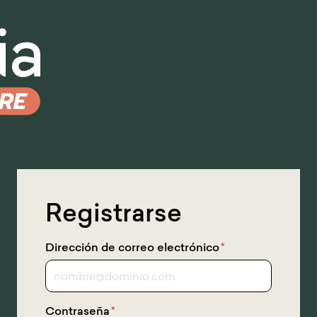
Ir
al
contenido
principal
Registrarse
Dirección de correo electrónico
*
Contraseña
*