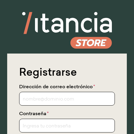
Ir
al
contenido
principal
Registrarse
Dirección de correo electrónico
*
Contraseña
*