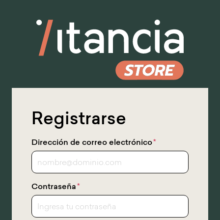
Ir
al
contenido
principal
Registrarse
Dirección de correo electrónico
*
Contraseña
*