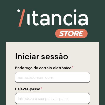
Saltar
para
o
conteúdo
principal
Iniciar sessão
Endereço de correio eletrónico
*
Palavra-passe
*