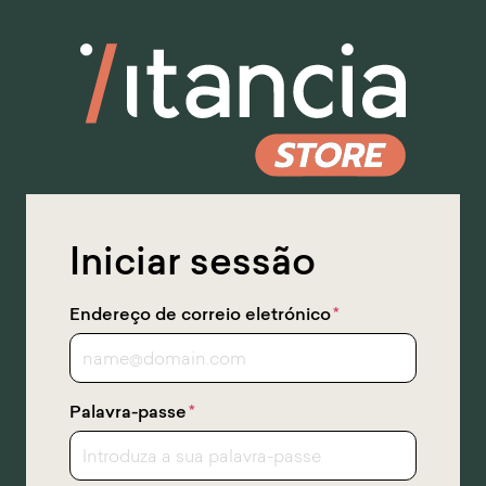
Saltar
para
o
conteúdo
principal
Iniciar sessão
Endereço de correio eletrónico
*
Palavra-passe
*